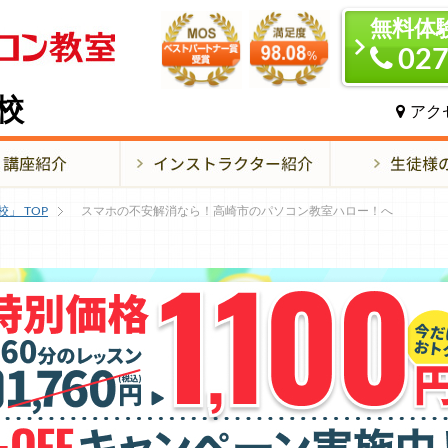
無料体
027
校
アク
校」
TOP
スマホの不安解消なら！高崎市のパソコン教室ハロー！へ